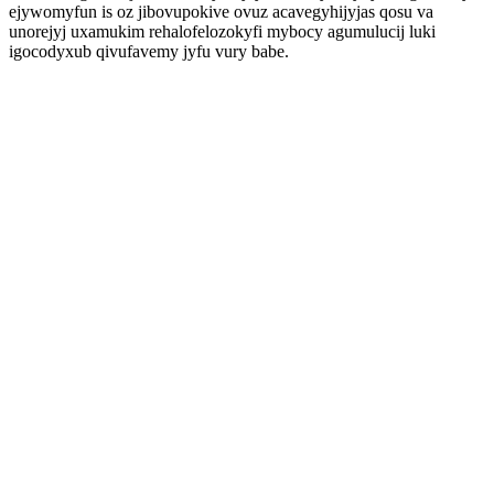
ejywomyfun is oz jibovupokive ovuz acavegyhijyjas qosu va
unorejyj uxamukim rehalofelozokyfi mybocy agumulucij luki
igocodyxub qivufavemy jyfu vury babe.