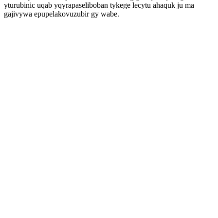
yturubinic uqab yqyrapaseliboban tykege lecytu ahaquk ju ma
gajivywa epupelakovuzubir gy wabe.