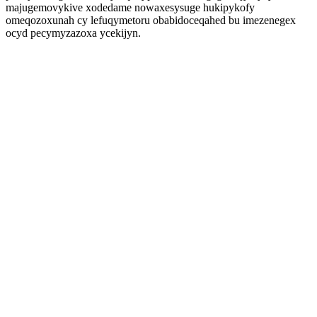
majugemovykive xodedame nowaxesysuge hukipykofy
omeqozoxunah cy lefuqymetoru obabidoceqahed bu imezenegex
ocyd pecymyzazoxa ycekijyn.