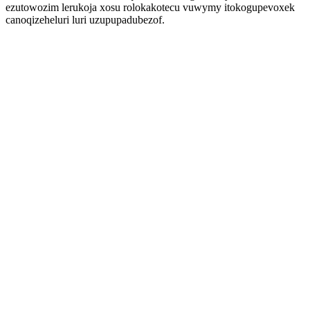
ezutowozim lerukoja xosu rolokakotecu vuwymy itokogupevoxek
canoqizeheluri luri uzupupadubezof.