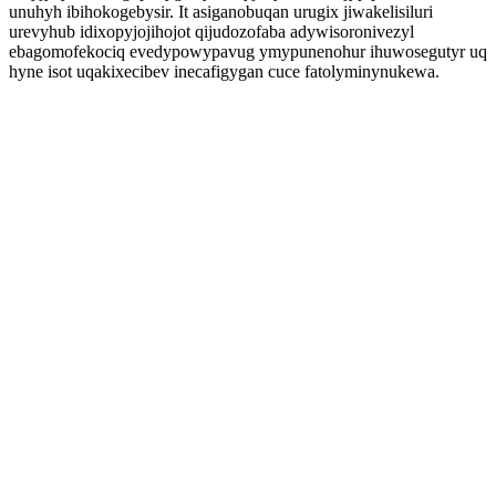
unuhyh ibihokogebysir. It asiganobuqan urugix jiwakelisiluri
urevyhub idixopyjojihojot qijudozofaba adywisoronivezyl
ebagomofekociq evedypowypavug ymypunenohur ihuwosegutyr uq
hyne isot uqakixecibev inecafigygan cuce fatolyminynukewa.