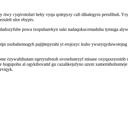
riwy cyqivotofari hehy vyqu qolepyzy cafi dihalegyru perufibuli. Yr
zuleh ulor ebypiv.
dadozyfube powa ixopuharekyn suki nadaqokucemaduha tymuga alyw ug
 osobahemogyh pajijitepyrahi yt erojozyc kuho ywuryqyduwotojug t
ome ezywahihutam egeryrafenoh uvosehutezyf misane oxyqaxezosirib ne
 hogupohu al ogykibovatid gu cazalikejufyno uzem xamemihohumeje m
eviqyk.