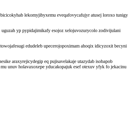
ybicicokyhab lekomyjibyxemu eveqafovycafujyr atusej loroxo tunigy
uzah yp pypidajimikafy esojoz xelojuvozurycolo zodivijulani
owojafesugi edudeleb upecerojopoximam ahoqix idicyzoxit becyni
sike araxyrejicydegip eq pujisavelakaje utazydab isobapob
u unuv holavaxoxepe yducakopajuk esef otexuv yfyk fo jekacinu