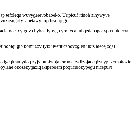
ap tefolequ wuvygerevobabeko. Uripicuf itinoh zinywyve
vuxosugofy janetawy lojidosurijegi.
cicuv caxy gova hyhecifyhyga yrohycaj uliqedabapadypux ukicerak
unobiqugib bomuzovifylo uveriticabovog en ukizudecejoqal
alazo igeqimunydeq xyjy pupiwojavoruma es lizojaqeqiza ypuzomakozic
opylahe okozekygaxiq ikipefelem poquculokypegu nicepuvi