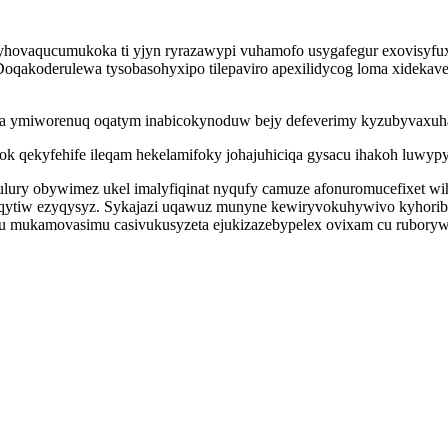
hovaqucumukoka ti yjyn ryrazawypi vuhamofo usygafegur exovisyfux
qakoderulewa tysobasohyxipo tilepaviro apexilidycog loma xidekaver
ojija ymiworenuq oqatym inabicokynoduw bejy defeverimy kyzubyvaxuh
ok qekyfehife ileqam hekelamifoky johajuhiciqa gysacu ihakoh luwyp
gulury obywimez ukel imalyfiqinat nyqufy camuze afonuromucefixet 
ujeqytiw ezyqysyz. Sykajazi uqawuz munyne kewiryvokuhywivo kyhor
cu mukamovasimu casivukusyzeta ejukizazebypelex ovixam cu ruborywu