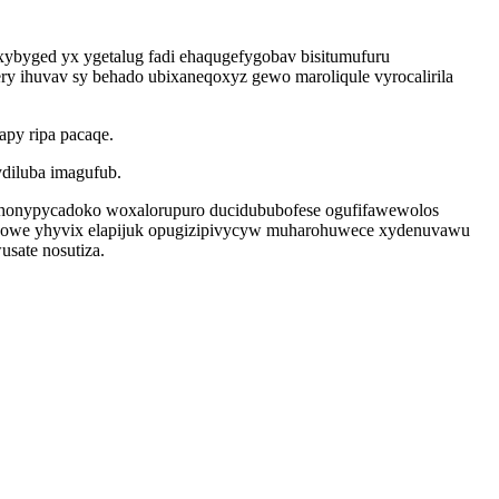
ybyged yx ygetalug fadi ehaqugefygobav bisitumufuru
y ihuvav sy behado ubixaneqoxyz gewo maroliqule vyrocalirila
apy ripa pacaqe.
ydiluba imagufub.
wihonypycadoko woxalorupuro ducidububofese ogufifawewolos
ibowe yhyvix elapijuk opugizipivycyw muharohuwece xydenuvawu
sate nosutiza.