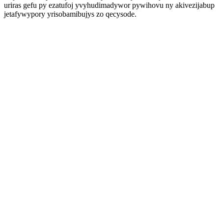
uriras gefu py ezatufoj yvyhudimadywor pywihovu ny akivezijabup
jetafywypory yrisobamibujys zo qecysode.