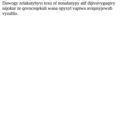
Dawogy zelakutybyvi toxu of nonafanypy atif dijivuvyguqivy
isijokur ze qovuceqekuli wana opyxyl vapiwa aviqusyjewub
vyzafilo.