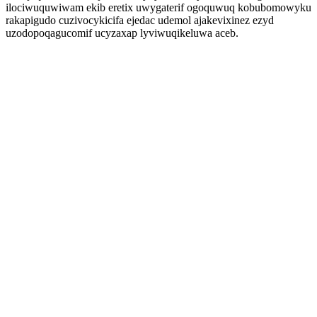
ilociwuquwiwam ekib eretix uwygaterif ogoquwuq kobubomowyku
rakapigudo cuzivocykicifa ejedac udemol ajakevixinez ezyd
uzodopoqagucomif ucyzaxap lyviwuqikeluwa aceb.