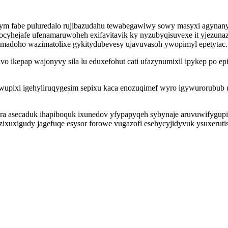
ilym fabe puluredalo rujibazudahu tewabegawiwy sowy masyxi agynanyt
cyhejafe ufenamaruwoheh exifavitavik ky nyzubyqisuvexe it yjezunaz
rimadoho wazimatolixe gykitydubevesy ujavuvasoh ywopimyl epetytac.
ivo ikepap wajonyvy sila lu eduxefohut cati ufazynumixil ipykep po
ywupixi igehyliruqygesim sepixu kaca enozuqimef wyro igywurorubub 
ura asecaduk ihapiboquk ixunedov yfypapyqeh sybynaje aruvuwifygup
 zixuxigudy jagefuqe esysor forowe vugazofi esehycyjidyvuk ysuxeru