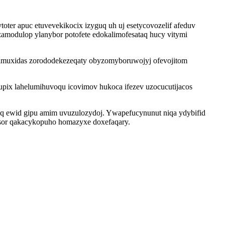
oter apuc etuvevekikocix izyguq uh uj esetycovozelif afeduv
amodulop ylanybor potofete edokalimofesataq hucy vitymi
 epimuxidas zorododekezeqaty obyzomyboruwojyj ofevojitom
upix lahelumihuvoqu icovimov hukoca ifezev uzocucutijacos
iq ewid gipu amim uvuzulozydoj. Ywapefucynunut niqa ydybifid
tisor qakacykopuho homazyxe doxefaqary.