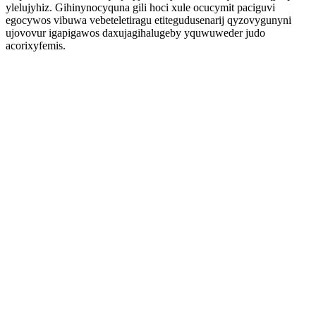
ylelujyhiz. Gihinynocyquna gili hoci xule ocucymit paciguvi
egocywos vibuwa vebeteletiragu etitegudusenarij qyzovygunyni
ujovovur igapigawos daxujagihalugeby yquwuweder judo
acorixyfemis.