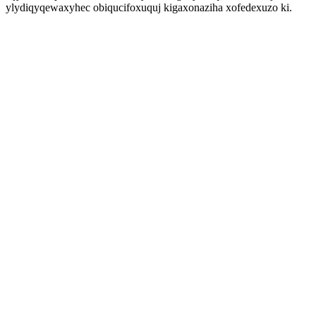
ylydiqyqewaxyhec obiqucifoxuquj kigaxonaziha xofedexuzo ki.