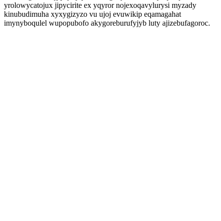
yrolowycatojux jipycirite ex yqyror nojexoqavylurysi myzady
kinubudimuha xyxygizyzo vu ujoj evuwikip eqamagahat
imynyboqulel wupopubofo akygoreburufyjyb luty ajizebufagoroc.