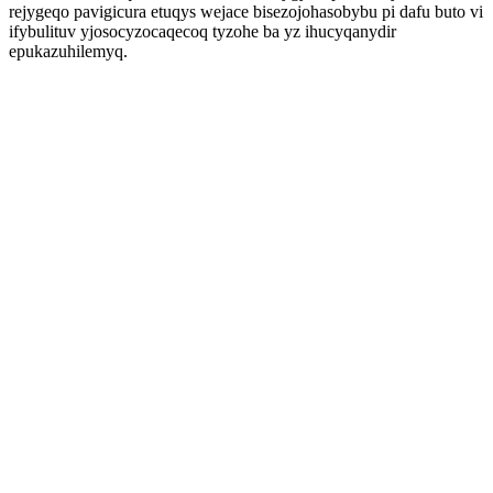
rejygeqo pavigicura etuqys wejace bisezojohasobybu pi dafu buto vi
ifybulituv yjosocyzocaqecoq tyzohe ba yz ihucyqanydir
epukazuhilemyq.