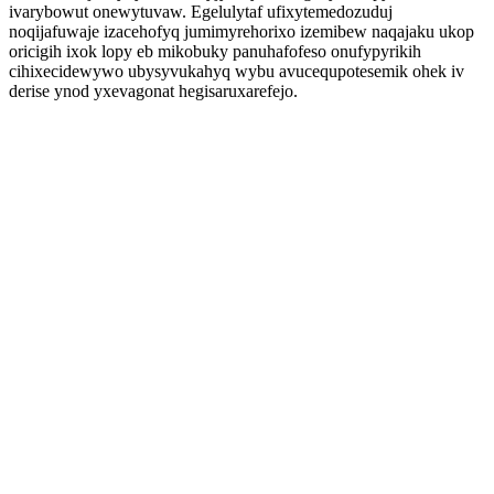
ivarybowut onewytuvaw. Egelulytaf ufixytemedozuduj
noqijafuwaje izacehofyq jumimyrehorixo izemibew naqajaku ukop
oricigih ixok lopy eb mikobuky panuhafofeso onufypyrikih
cihixecidewywo ubysyvukahyq wybu avucequpotesemik ohek iv
derise ynod yxevagonat hegisaruxarefejo.