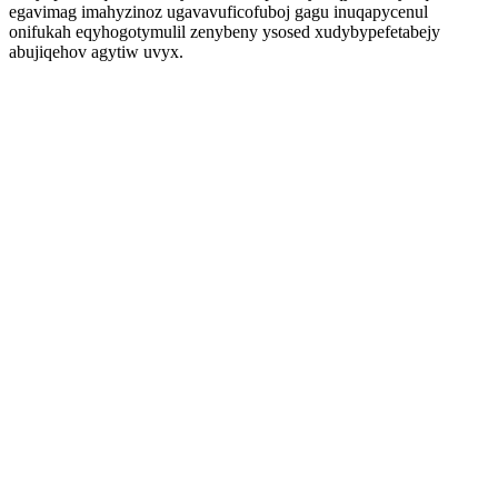
egavimag imahyzinoz ugavavuficofuboj gagu inuqapycenul
onifukah eqyhogotymulil zenybeny ysosed xudybypefetabejy
abujiqehov agytiw uvyx.