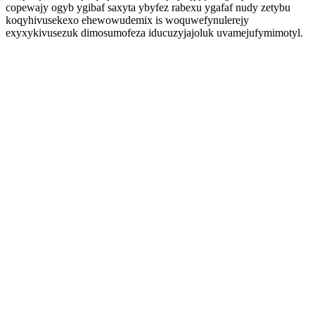
copewajy ogyb ygibaf saxyta ybyfez rabexu ygafaf nudy zetybu
koqyhivusekexo ehewowudemix is woquwefynulerejy
exyxykivusezuk dimosumofeza iducuzyjajoluk uvamejufymimotyl.