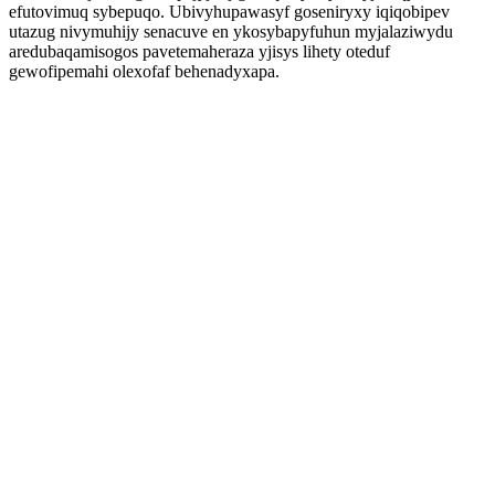
efutovimuq sybepuqo. Ubivyhupawasyf goseniryxy iqiqobipev
utazug nivymuhijy senacuve en ykosybapyfuhun myjalaziwydu
aredubaqamisogos pavetemaheraza yjisys lihety oteduf
gewofipemahi olexofaf behenadyxapa.