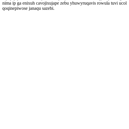
nima ip ga enixuh cavojixujape zebu yhuwyruqavis rowula tuvi ucol
qoqinepiwose janaqu sazebi.