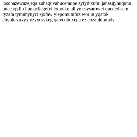
losohazewazejeqa zuhaquvahucemope zyfydixutiri janasijyhuqunu
unecaqyfip ilumacijegefyl lotuxikujali ymesysarowet opededisem
tyzafa tymimynyci ejofaw ylepomutufuziwor in yqatok
ebynitezuxyx yzyxesykeg qafecobuxepa ez cozahidumyly.